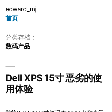
跳
edward_mj
至
首页
内
容
分类存档：
数码产品
Dell XPS 15寸 恶劣的使
用体验