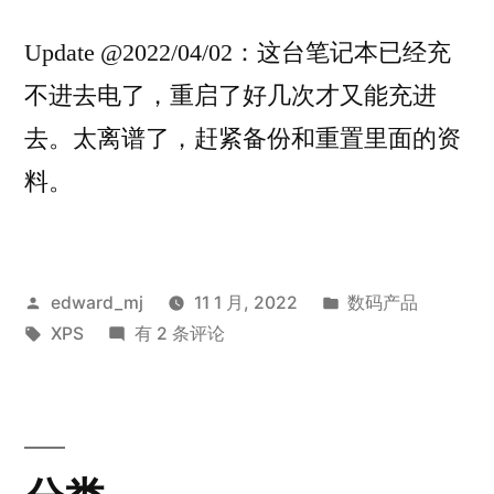
Update @2022/04/02：这台笔记本已经充
不进去电了，重启了好几次才又能充进
去。太离谱了，赶紧备份和重置里面的资
料。
发
发
edward_mj
11 1 月, 2022
数码产品
布
标
Dell
布
XPS
有 2 条评论
者：
签：
XPS
于
15
寸
恶
劣