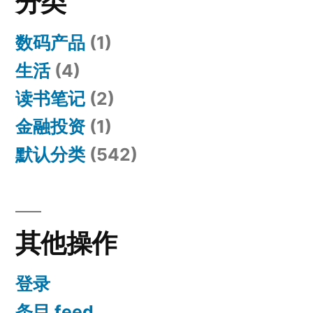
分类
的
使
数码产品
(1)
用
生活
(4)
体
验
读书笔记
(2)
金融投资
(1)
默认分类
(542)
其他操作
登录
条目 feed