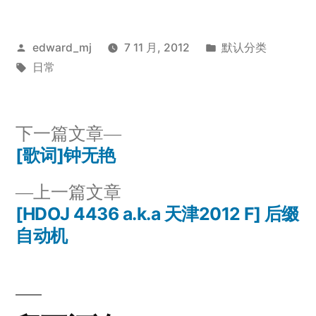
发
发
edward_mj
7 11 月, 2012
默认分类
布
标
布
日常
者：
签：
于
下
下一篇文章
一
[歌词]钟无艳
文
篇
上
上一篇文章
章
文
一
[HDOJ 4436 a.k.a 天津2012 F] 后缀
章：
导
篇
自动机
文
航
章：