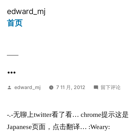
跳
edward_mj
至
首页
内
容
…
发
于…
edward_mj
7 11 月, 2012
留下评论
布
者：
-.-无聊上twitter看了看… chrome提示这是
Japanese页面，点击翻译… :Weary: