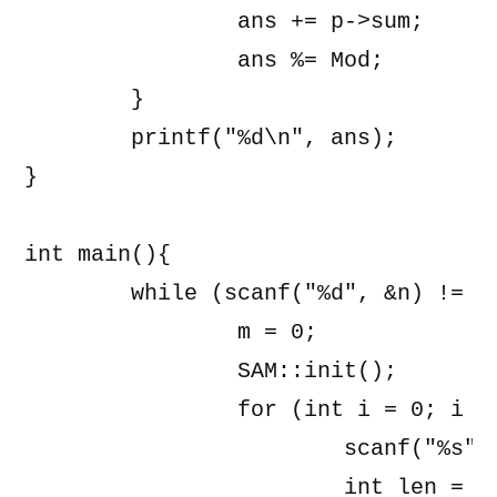
		ans += p->sum;

		ans %= Mod;

	}

	printf("%d\n", ans);

}

int main(){

	while (scanf("%d", &n) != EOF) {

		m = 0;

		SAM::init();

		for (int i = 0; i < n; i++) {

			scanf("%s", buf);

			int len = strlen(buf);
