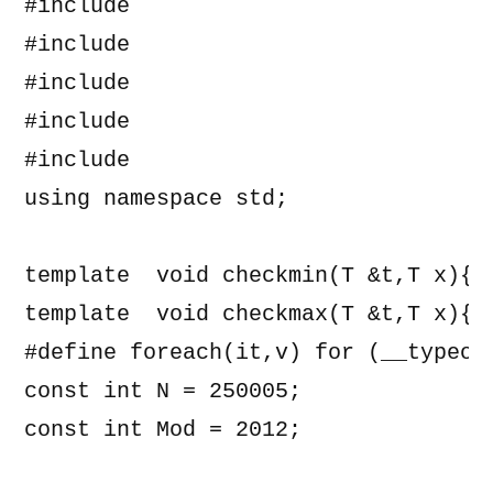
#include 
#include 
#include 
#include 
#include 
using namespace std;

template 
 void checkmin(T &t,T x){if
template 
 void checkmax(T &t,T x){if
#define foreach(it,v) for (__typeof
const int N = 250005;

const int Mod = 2012;
