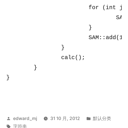
			for (int j = 0; j < len; j++) {

				SAM::add(buf[j] - '0');

			}

			SAM::add(10);

		}

		calc();

	}

}

发
发
edward_mj
31 10 月, 2012
默认分类
布
标
布
字符串