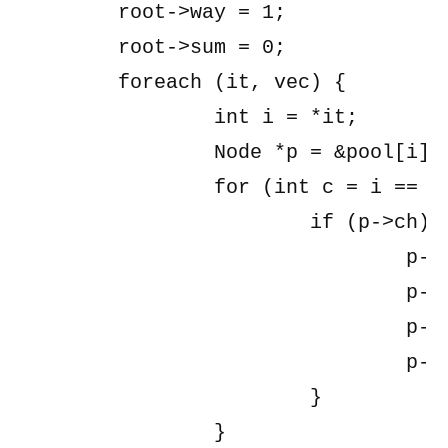
	root->way = 1;

	root->sum = 0;

	foreach (it, vec) {

		int i = *it;

		Node *p = &pool[i];

		for (int c = i == 0 ? 1 : 0; c < 10; c++) {

			if (p->ch) {

				p->ch->way += p->way;

				p->ch->way %= Mod;

				p->ch->sum += p->sum * 10 + p->way * c;

				p->ch->sum %= Mod;

			}

		}
