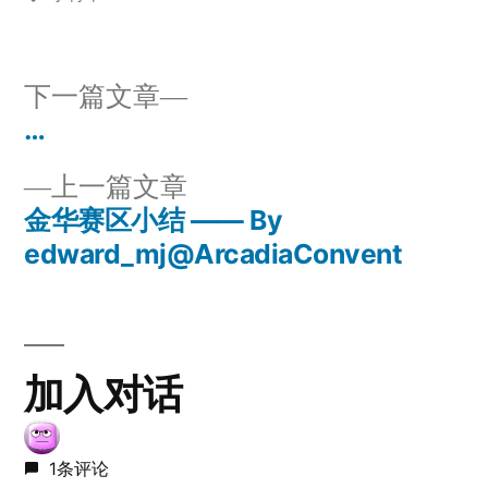
者：
签：
于
下
下一篇文章
一
…
文
篇
上
上一篇文章
章
文
一
金华赛区小结 —— By
章：
导
篇
edward_mj@ArcadiaConvent
文
航
章：
加入对话
1条评论