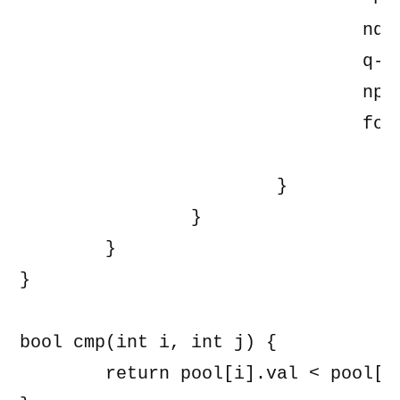
				nq->val = p->val + 1;

				q->fa = nq;

				np->fa = nq;

				for (; p && p->ch == q; p = p->fa)

					p->ch = nq
			}

		}

	}

}

bool cmp(int i, int j) {

	return pool[i].val < pool[j].val;
