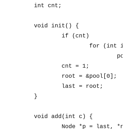
	int cnt;

	void init() {

		if (cnt)

			for (int i = 0; i < cnt; i++)

				pool[i] = Node();

		cnt = 1;

		root = &pool[0];

		last = root;

	}

	void add(int c) {

		Node *p = last, *np = &pool[cnt++];
