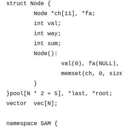
struct Node {

	Node *ch[11], *fa;

	int val;

	int way;

	int sum;

	Node(): 

		val(0), fa(NULL), way(0), sum(0) { 

		memset(ch, 0, sizeof(ch));

	}

}pool[N * 2 + 5], *last, *root;

vector 
 vec[N];

namespace SAM {
