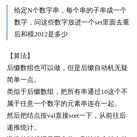
2012
给定N个数字串，每个串的子串成一个
F]
数字，问这些数字放进一个set里面去重
后
缀
后和模2012是多少
自
动
【算法】
机
后缀数组也可以做，但是后缀自动机无疑
简单一点。
类似于后缀数组，把所有串通过10这个不
属于任意一个数字的元素串连在一起。
然后把结点按val直接sort一下，从前往后
递推统计。