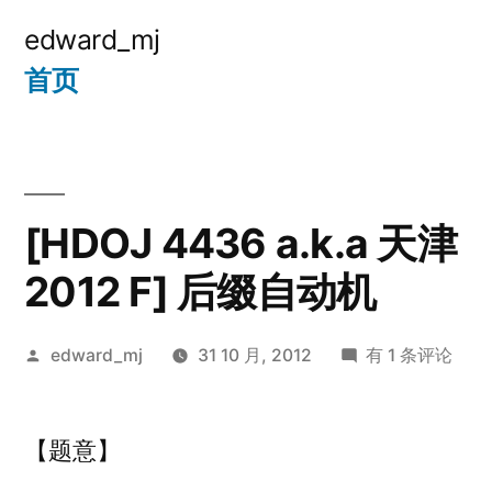
跳
edward_mj
至
首页
内
容
[HDOJ 4436 a.k.a 天津
2012 F] 后缀自动机
发
[HDOJ
edward_mj
31 10 月, 2012
有 1 条评论
布
4436
者：
a.k.a
【题意】
天
津