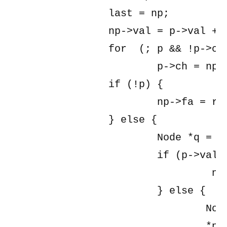
		last = np;

		np->val = p->val + 1;

		for  (; p && !p->ch; p = p->fa)

			p->ch = np;

		if (!p) {

			np->fa = root;

		} else {

			Node *q = p->ch;

			if (p->val + 1 == q->val) {

				 np->fa = q;

			} else {

				Node *nq = &pool[cnt++];

				*nq = *q;
