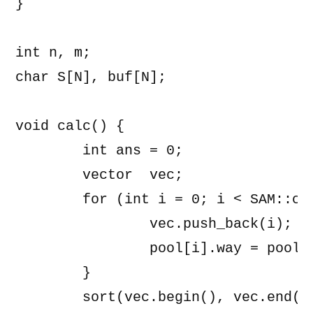
}

int n, m;

char S[N], buf[N];

void calc() {

	int ans = 0;

	vector 
 vec;

	for (int i = 0; i < SAM::cnt; i++) {

		vec.push_back(i);

		pool[i].way = pool[i].sum = 0;

	}

	sort(vec.begin(), vec.end(), cmp);
