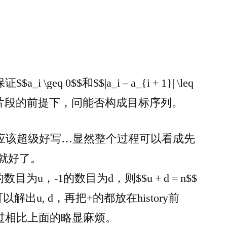
$$a_i \geq 0$$和$$|a_i – a_{i + 1}| \leq
 -1片段的前提下，问能否构成目标序列。
ize())$$的应该超级好写…显然整个过程可以看成先
就好了。
数目为u，-1的数目为d，则$$u + d = n$$
0$$，可以解出u, d，再把+的都放在history前
过相比上面的略显麻烦。