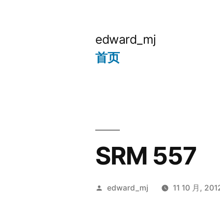
跳
至
edward_mj
内
首页
容
SRM 557
发
edward_mj
11 10 月, 201
布
者：