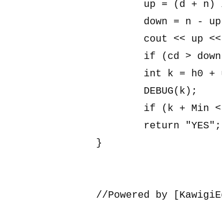
	up = (d + n) / 2;

	down = n - up;

	cout << up << " " << down << endl;

	if (cd > down || cu > up) return "NO";

	int k = h0 + up - cu;

	DEBUG(k);

	if (k + Min < 0) return "NO";

	return "YES";

}
