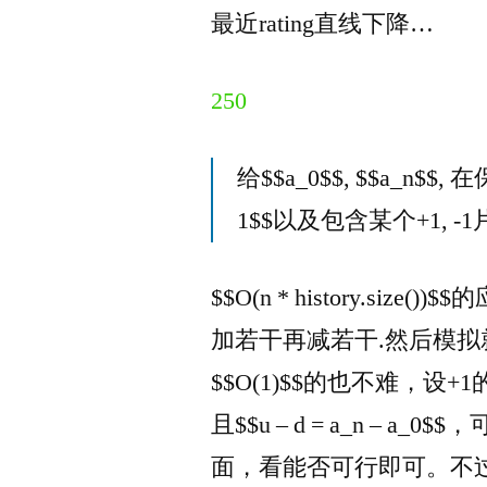
最近rating直线下降…
250
给$$a_0$$, $$a_n$$, 在保证
1$$以及包含某个+1,
$$O(n * history.s
加若干再减若干.然后模拟
$$O(1)$$的也不难，设+1的
且$$u – d = a_n – a_
面，看能否可行即可。不