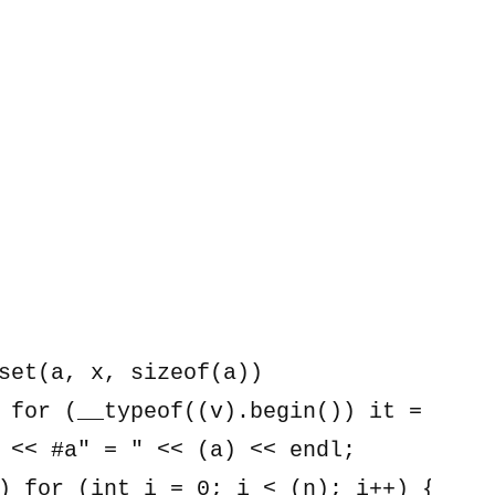
set(a, x, sizeof(a))

 for (__typeof((v).begin()) it = (v).b
 << #a" = " << (a) << endl;

) for (int i = 0; i < (n); i++) { cout