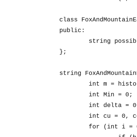
class FoxAndMountainE
public:

	string possible(int, int, int, string);

};

string FoxAndMountain
	int m = history.size();

	int Min = 0;

	int delta = 0;

	int cu = 0, cd = 0;

	for (int i = 0; i < m; i++) {
