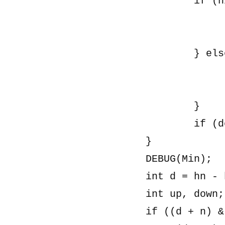
		if (history[i] == 'U') {

			delta++
			cu++
		} else {

			delta--
			cd++
		}

		if (delta < Min) Min = delta;

	}

	DEBUG(Min);

	int d = hn - h0;

	int up, down;

	if ((d + n) & 1) return "NO";
