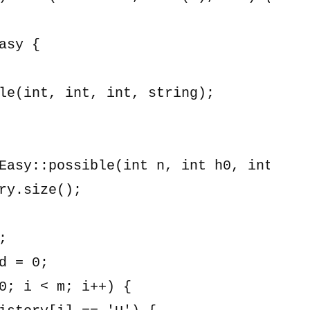
asy {

Easy::possible(int n, int h0, int hn, 