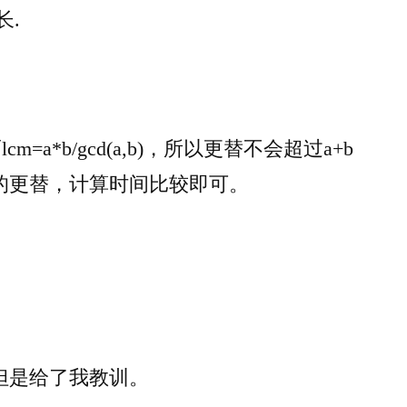
长.
#73
Div1
A~D
lcm=a*b/gcd(a,b)，所以更替不会超过a+b
的更替，计算时间比较即可。
但是给了我教训。