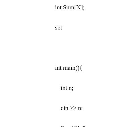
int Sum[N];
set
int main(){
int n;
cin >> n;