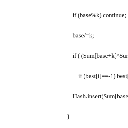
if (base%k) continue;
base/=k;
if ( (Sum[base+k]^Sum[
if (best[i]==-1) best[
Hash.insert(Sum[base+k
}