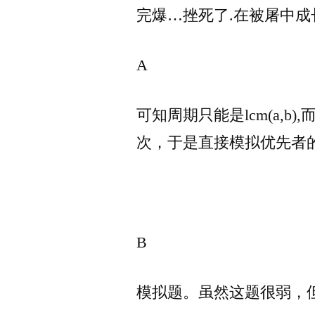
完爆…挫死了.在被屠中成
A
可知周期只能是lcm(a,b),而
次，于是直接模拟优先者
B
模拟题。虽然这题很弱，