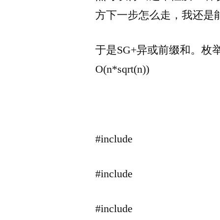
方下一步怎么走，我还是能使
于是SG+异或前缀和。枚举决
O(n*sqrt(n))
#include
#include
#include