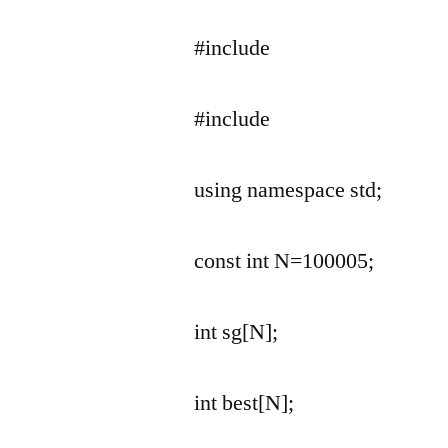
#include
#include
using namespace std;
const int N=100005;
int sg[N];
int best[N];