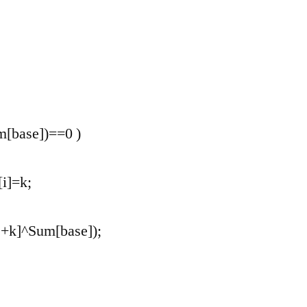
base])==0 )
i]=k;
]^Sum[base]);