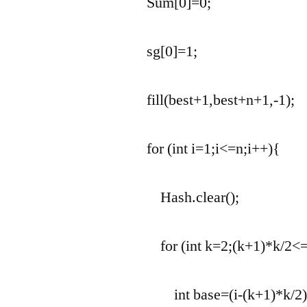
Sum[0]=0;
sg[0]=1;
fill(best+1,best+n+1,-1);
for (int i=1;i<=n;i++){
Hash.clear();
for (int k=2;(k+1)*k/2<=
int base=(i-(k+1)*k/2)