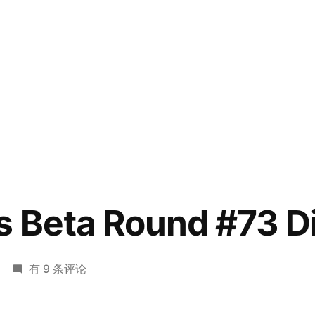
s Beta Round #73 D
Codeforces
有 9 条评论
Beta
Round