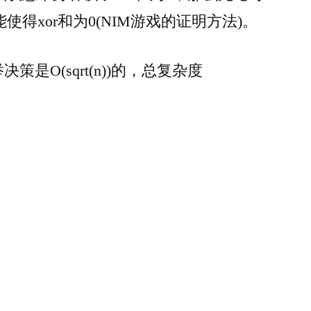
得xor和为0(NIM游戏的证明方法)。
策是O(sqrt(n))的，总复杂度