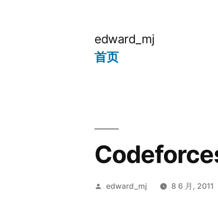
跳
至
edward_mj
内
首页
容
Codeforce
发
edward_mj
8 6 月, 2011
布
者：