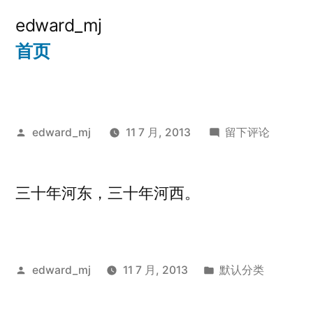
跳
edward_mj
至
首页
内
容
发
于
edward_mj
11 7 月, 2013
留下评论
布
者：
三十年河东，三十年河西。
发
发
edward_mj
11 7 月, 2013
默认分类
布
布
者：
于