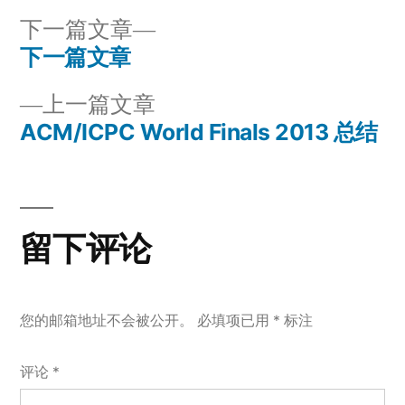
下
下一篇文章
一
下一篇文章
文
篇
上
上一篇文章
章
文
一
ACM/ICPC World Finals 2013 总结
章：
导
篇
文
航
章：
留下评论
您的邮箱地址不会被公开。
必填项已用
*
标注
评论
*