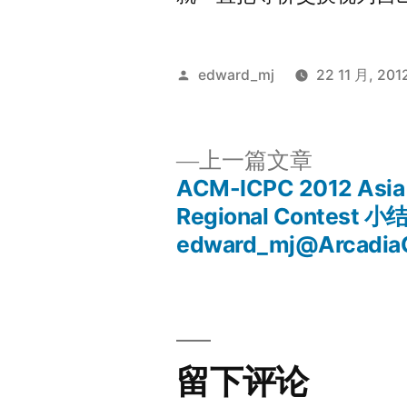
发
edward_mj
22 11 月, 201
布
者：
上
上一篇文章
一
ACM-ICPC 2012 Asia
文
篇
Regional Contest 小结
文
edward_mj@Arcadia
章
章：
导
航
留下评论