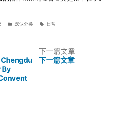
发
标
2
默认分类
日常
布
签：
于
下
下一篇文章
一
 Chengdu
下一篇文章
篇
 By
文
Convent
章：