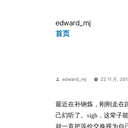
跳
至
edward_mj
内
首页
容
发
edward_mj
22 11 月, 20
布
者：
最近在补钢炼，刚刚走在
己幻听了。sigh，这辈
就一直把等价交换视为自