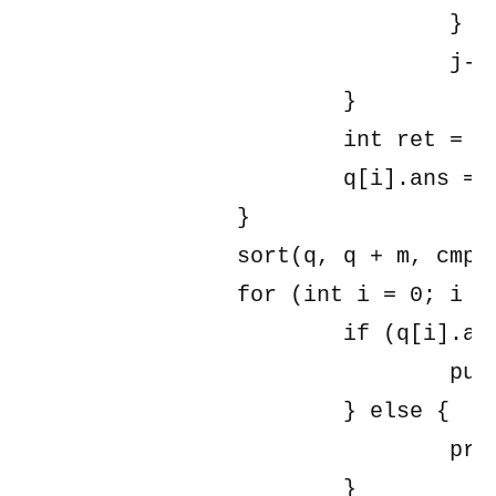
				}

				j--;

			}

			int ret = get_answer(q[i].r);

			q[i].ans = ret;

		}

		sort(q, q + m, cmp);

		for (int i = 0; i < m; i++) {

			if (q[i].ans == -1) {

				puts("OK");

			} else {

				printf("%d\n", q[i].ans);

			}
