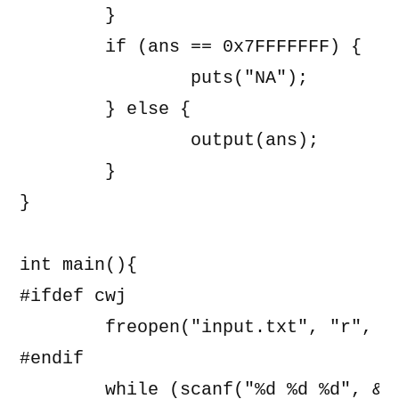
	}

	if (ans == 0x7FFFFFFF) {

		puts("NA");

	} else {

		output(ans);

	}

}

int main(){

#ifdef cwj

	freopen("input.txt", "r", stdin);

#endif

	while (scanf("%d %d %d", &n, &m, &q) != EOF) {
