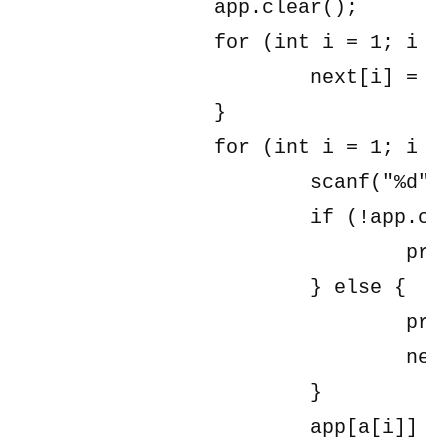
		app.clear();

		for (int i = 1; i <= n; i++) {

			next[i] = -1;

		}

		for (int i = 1; i <= n; i++) {

			scanf("%d", &a[i]);

			if (!app.count(a[i])) {

				pre[i] = -1;

			} else {

				pre[i] = app[a[i]];

				next[app[a[i]]] = i;

			}

			app[a[i]] = i;
