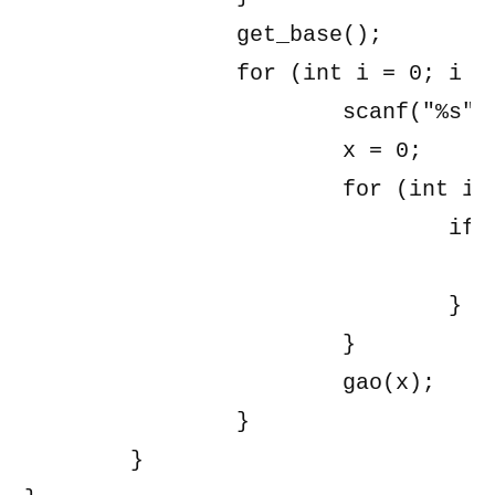
		get_base();

		for (int i = 0; i < q; i++) {

			scanf("%s", buf);

			x = 0;

			for (int i = 0; i < n; i++) {

				if (buf[i] == '1') {

					x |= (1 << (n - i - 1
				}

			}

			gao(x);

		}

	}
