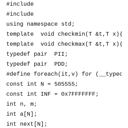
#include 
#include 
using namespace std;

template 
 void checkmin(T &t,T x){if
template 
 void checkmax(T &t,T x){if
typedef pair 
 PII;

typedef pair 
 PDD;

#define foreach(it,v) for (__typeof
const int N = 505555;

const int INF = 0x7FFFFFFF;

int n, m;

int a[N];

int next[N];
