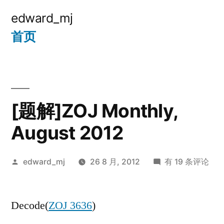
跳
edward_mj
至
首页
内
容
[题解]ZOJ Monthly,
August 2012
发
[题
edward_mj
26 8 月, 2012
有 19 条评论
布
解]ZOJ
者：
Monthly,
Decode(
ZOJ 3636
)
August
2012