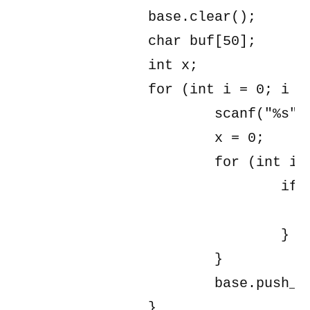
		base.clear();

		char buf[50];

		int x;

		for (int i = 0; i < m; i++) {

			scanf("%s", buf);

			x = 0;

			for (int i = 0; i < n; i++) {

				if (buf[i] == '1') {

					x |= (1 << (n - i - 1
				}

			}

			base.push_back(x);

		}
