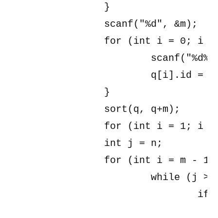
		}

		scanf("%d", &m);

		for (int i = 0; i < m; i++) {

			scanf("%d%d", &q[i].l, &q[i].r);

			q[i].id = i;

		}

		sort(q, q+m);

		for (int i = 1; i <= n; i++) Tr[i] = -INF;

		int j = n;

		for (int i = m - 1; i >= 0; i--) {

			while (j >= q[i].l) {

				if (next[j] != -1) {

					Insert(next[j], j