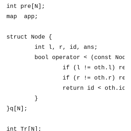
int pre[N];

map 
 app;

struct Node {

	int l, r, id, ans;

	bool operator < (const Node &oth) const {

		if (l != oth.l) return l < oth.l;

		if (r != oth.r) return r < oth.r;

		return id < oth.id;

	}

}q[N];

int Tr[N];
