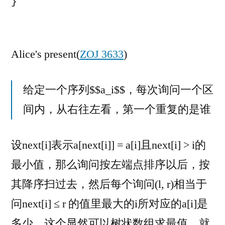
}

Alice's present(
ZOJ 3633
)
给定一个序列$$a_i$$，每次询问一个区
间内，从右往左看，第一个重复的是谁
设next[i]表示a[next[i]] = a[i]且next[i] > i的
最小值，那么询问按左端点排序以后，按
其降序扫过去，然后每个询问(l, r)相当于
问next[i] ≤ r 的值里最大的i所对应的a[i]是
多少。这个显然可以树状数组求最值，就