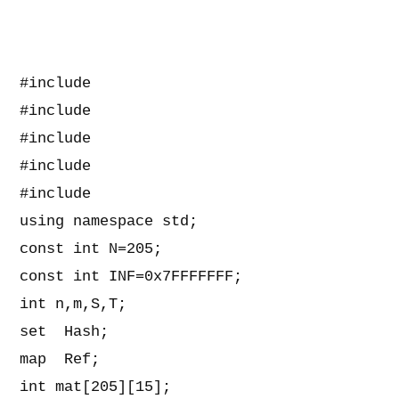
#include 
#include 
#include 
#include 
#include 
using namespace std;

const int N=205;

const int INF=0x7FFFFFFF;

int n,m,S,T;

set 
 Hash;

map 
 Ref;

int mat[205][15];
