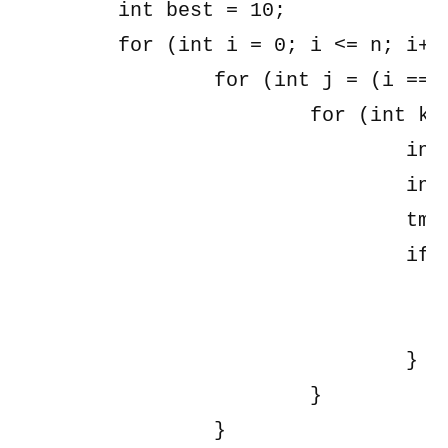
	int best = 10;

	for (int i = 0; i <= n; i++) {

		for (int j = (i == n) ? n : i + 1; j <= n; j++) {

			for (int k = (j == n) ? n : j + 1; k <= n; k++) {

				int now = (i != n) + (j != n) + (k != n);

				int tmp = x ^ (1 << i) ^ (1 << j) ^ (1 << k);

				tmp &= mask;

				if ((now < best || (now == best && tmp < ans)) && check(tmp)) {

					best = now
					ans = tmp
				}

			}

		}
