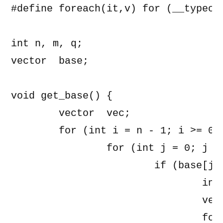
#define foreach(it,v) for (__typeof
int n, m, q;

vector 
 base;

void get_base() {

	vector 
 vec;

	for (int i = n - 1; i >= 0; i--) {

		for (int j = 0; j < base.size(); j++) {

			if (base[j] & (1 << i)) {

				int x = base[j];

				vec.push_back(x);

				for (int k = 0; k < base.size(); k++) {
