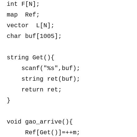
int F[N];

map 
 Ref;

vector 
 L[N];

char buf[1005];

string Get(){

    scanf("%s",buf);

    string ret(buf);

    return ret;

}

void gao_arrive(){

     Ref[Get()]=++m;
