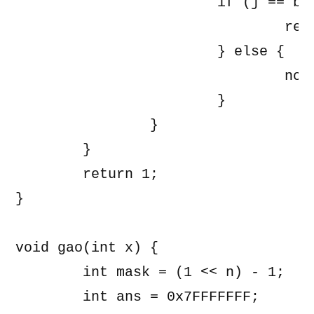
			if (j == base.size()) {

				return 0;

			} else {

				now ^= base[j++];

			}

		}

	}

	return 1;

}

void gao(int x) {

	int mask = (1 << n) - 1;

	int ans = 0x7FFFFFFF;
