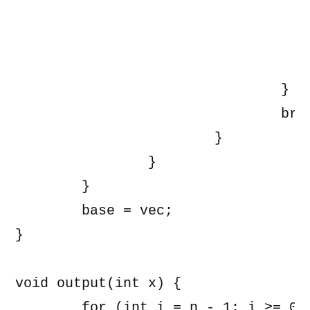
					if (base[k] & (1 << i)
						base[k] 
					}
				}

				break;

			}

		}

	}

	base = vec;

}

void output(int x) {

	for (int i = n - 1; i >= 0; i--) {
