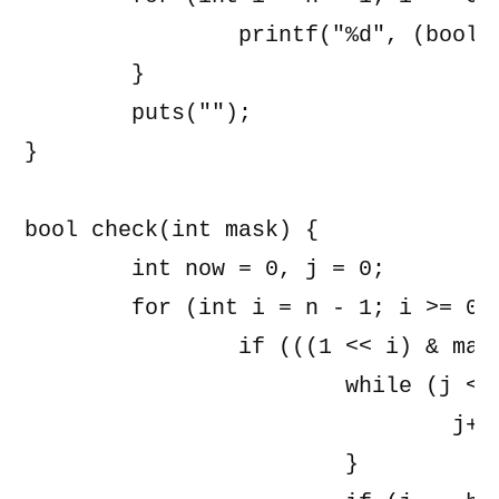
		printf("%d", (bool)((1 << i) & x));

	}

	puts("");

}

bool check(int mask) {

	int now = 0, j = 0;

	for (int i = n - 1; i >= 0 && now != mask; i--) {

		if (((1 << i) & mask) != ((1 << i) & now)) {

			while (j < base.size() && (!((1 << i) & base[j]) || base[j] >= (1 << i + 1))) {

				j++;

			}
