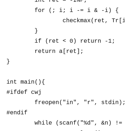
	int ret = -INF;

	for (; i; i -= i & -i) {

		checkmax(ret, Tr[i]);

	}

	if (ret < 0) return -1;

	return a[ret];

}

int main(){

#ifdef cwj

	freopen("in", "r", stdin);

#endif

	while (scanf("%d", &n) != EOF) {
