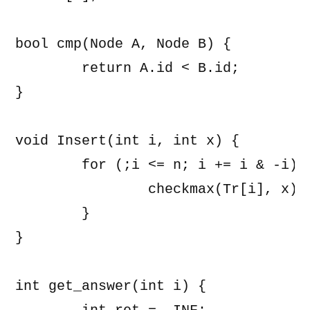
bool cmp(Node A, Node B) {

	return A.id < B.id;

}

void Insert(int i, int x) {

	for (;i <= n; i += i & -i) {

		checkmax(Tr[i], x);

	}

}

int get_answer(int i) {
