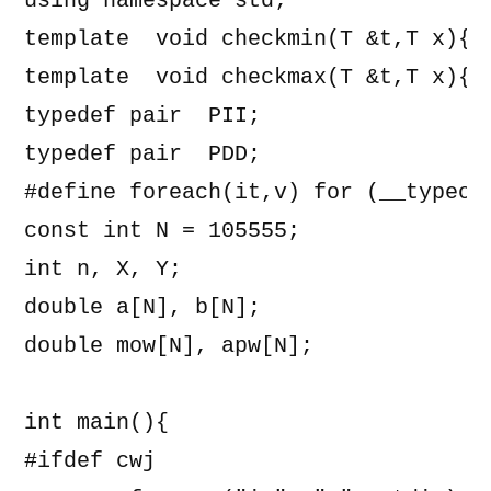
using namespace std;

template 
 void checkmin(T &t,T x){if
template 
 void checkmax(T &t,T x){if
typedef pair 
 PII;

typedef pair 
 PDD;

#define foreach(it,v) for (__typeof
const int N = 105555;

int n, X, Y;

double a[N], b[N];

double mow[N], apw[N];

int main(){

#ifdef cwj
