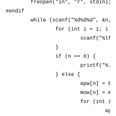
	freopen("in", "r", stdin);

#endif

	while (scanf("%d%d%d", &n, &X, &Y) != EOF) {

		for (int i = 1; i <= n; i++) {

			scanf("%lf %lf", &a[i], &b[i]);

		}

		if (n == 0) {

			printf("%.2lf\n", X);

		} else {

			apw[n] = b[n];

			mow[n] = max(1.0 / a[n] * b[n], 1.0);

			for (int i = n - 1; i >= 0; i--) {

				apw[i] = apw[i + 1] + mow[i + 1] * b[i];
