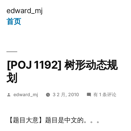
跳
edward_mj
至
首页
内
容
[POJ 1192] 树形动态规
划
发
[POJ
edward_mj
3 2 月, 2010
有 1 条评论
布
1192]
者：
树
【题目大意】题目是中文的。。。
形
动