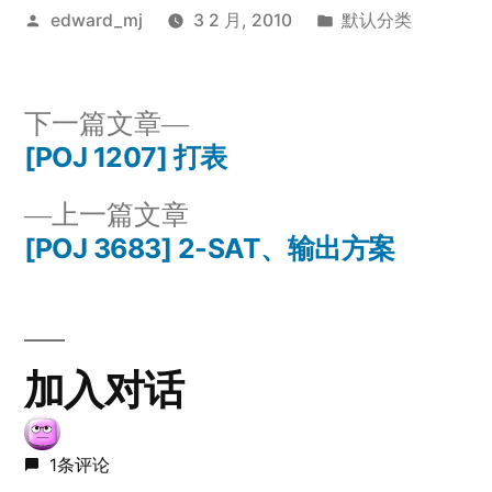
发
发
edward_mj
3 2 月, 2010
默认分类
布
布
者：
于
下
下一篇文章
一
[POJ 1207] 打表
文
篇
上
上一篇文章
章
文
一
[POJ 3683] 2-SAT、输出方案
章：
导
篇
文
航
章：
加入对话
1条评论