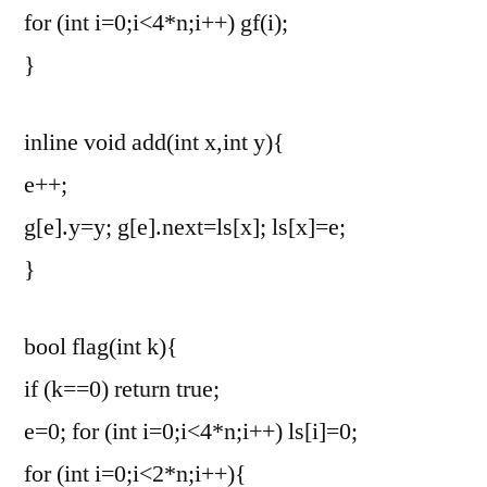
for (int i=0;i<4*n;i++) gf(i);
}
inline void add(int x,int y){
e++;
g[e].y=y; g[e].next=ls[x]; ls[x]=e;
}
bool flag(int k){
if (k==0) return true;
e=0; for (int i=0;i<4*n;i++) ls[i]=0;
for (int i=0;i<2*n;i++){