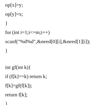
op[x]=y;
op[y]=x;
}
for (int i=1;i<=m;i++)
scanf("%d%d",&need[0][i],&need[1][i]);
}
int gf(int k){
if (f[k]==k) return k;
f[k]=gf(f[k]);
return f[k];
}