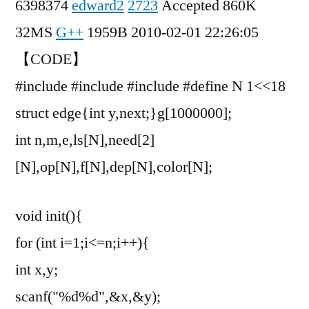
6398374
edward2
2723
Accepted 860K
32MS
G++
1959B 2010-02-01 22:26:05
【CODE】
#include
#include
#include
#define N 1<<18
struct edge{int y,next;}g[1000000];
int n,m,e,ls[N],need[2]
[N],op[N],f[N],dep[N],color[N];
void init(){
for (int i=1;i<=n;i++){
int x,y;
scanf("%d%d",&x,&y);