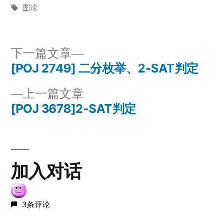
布
标
布
图论
者：
签：
于
下
下一篇文章
一
[POJ 2749] 二分枚举、2-SAT判定
文
篇
上
上一篇文章
章
文
一
[POJ 3678]2-SAT判定
章：
导
篇
文
航
章：
加入对话
3条评论