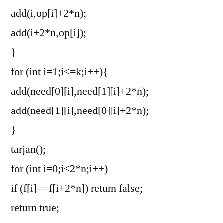
add(i,op[i]+2*n);
add(i+2*n,op[i]);
}
for (int i=1;i<=k;i++){
add(need[0][i],need[1][i]+2*n);
add(need[1][i],need[0][i]+2*n);
}
tarjan();
for (int i=0;i<2*n;i++)
if (f[i]==f[i+2*n]) return false;
return true;