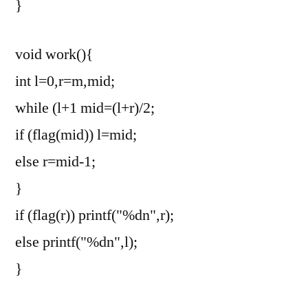
}
void work(){
int l=0,r=m,mid;
while (l+1
mid=(l+r)/2;
if (flag(mid)) l=mid;
else r=mid-1;
}
if (flag(r)) printf("%dn",r);
else printf("%dn",l);
}