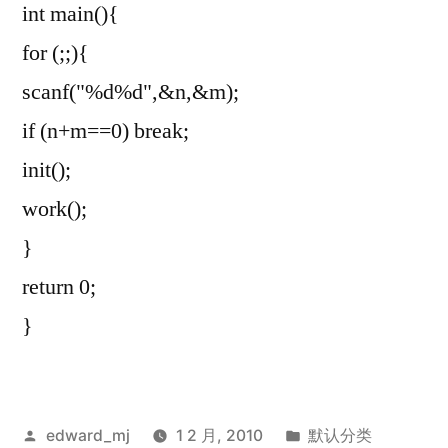
int main(){
for (;;){
scanf("%d%d",&n,&m);
if (n+m==0) break;
init();
work();
}
return 0;
}
发
发
edward_mj
1 2 月, 2010
默认分类