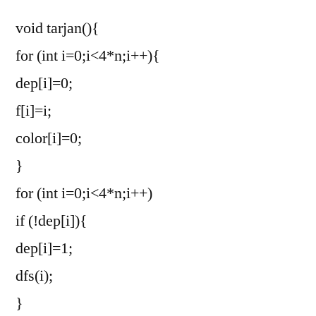
void tarjan(){
for (int i=0;i<4*n;i++){
dep[i]=0;
f[i]=i;
color[i]=0;
}
for (int i=0;i<4*n;i++)
if (!dep[i]){
dep[i]=1;
dfs(i);
}