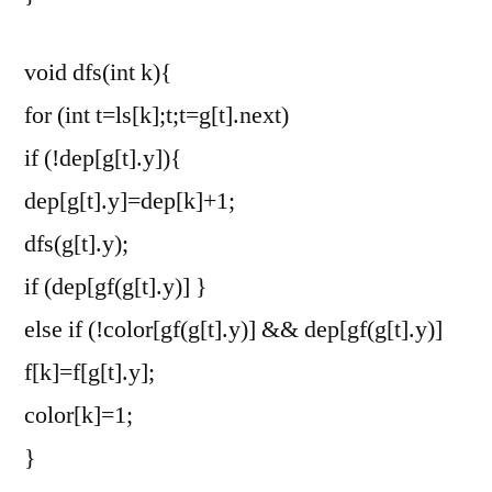
void dfs(int k){
for (int t=ls[k];t;t=g[t].next)
if (!dep[g[t].y]){
dep[g[t].y]=dep[k]+1;
dfs(g[t].y);
if (dep[gf(g[t].y)]
}
else if (!color[gf(g[t].y)] && dep[gf(g[t].y)]
f[k]=f[g[t].y];
color[k]=1;
}