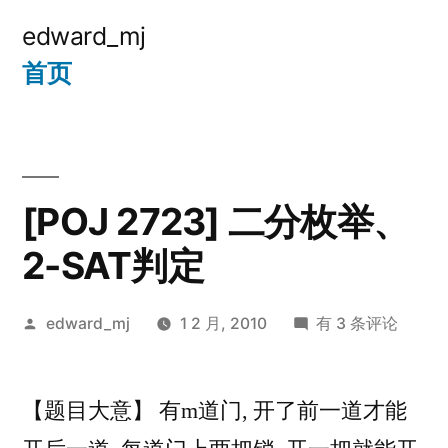
跳
edward_mj
至
首页
内
容
[POJ 2723] 二分枚举、
2-SAT判定
发
[POJ
edward_mj
1 2 月, 2010
有 3 条评论
布
2723]
者：
二
【题目大意】 有m道门, 开了前一道才能
分
枚