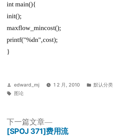
int main(){
init();
maxflow_mincost();
printf("%dn",cost);
}
发
发
edward_mj
1 2 月, 2010
默认分类
布
标
布
图论
者：
签：
于
下
下一篇文章
一
[SPOJ 371]费用流