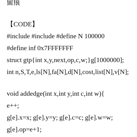
留痕
【CODE】
#include
#include
#define N 100000
#define inf 0x7FFFFFFF
struct gtp{int x,y,next,op,c,w;}g[1000000];
int n,S,T,e,ls[N],fa[N],d[N],cost,list[N],v[N];
void addedge(int x,int y,int c,int w){
e++;
g[e].x=x; g[e].y=y; g[e].c=c; g[e].w=w;
g[e].op=e+1;