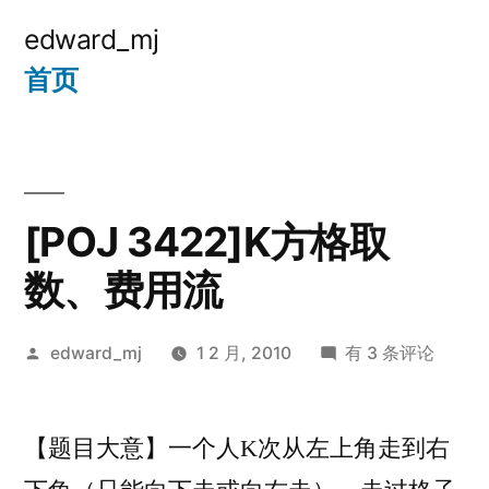
跳
edward_mj
至
首页
内
容
[POJ 3422]K方格取
数、费用流
发
[POJ
edward_mj
1 2 月, 2010
有 3 条评论
布
3422]K
者：
方
【题目大意】一个人K次从左上角走到右
格
取