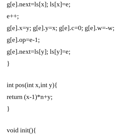
g[e].next=ls[x]; ls[x]=e;
e++;
g[e].x=y; g[e].y=x; g[e].c=0; g[e].w=-w;
g[e].op=e-1;
g[e].next=ls[y]; ls[y]=e;
}
int pos(int x,int y){
return (x-1)*n+y;
}
void init(){