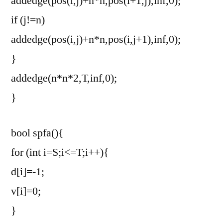
addedge(pos(i,j)+n*n,pos(i+1,j),inf,0);
if (j!=n)
addedge(pos(i,j)+n*n,pos(i,j+1),inf,0);
}
addedge(n*n*2,T,inf,0);
}
bool spfa(){
for (int i=S;i<=T;i++){
d[i]=-1;
v[i]=0;
}