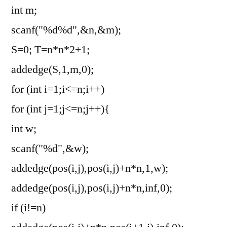
int m;
scanf("%d%d",&n,&m);
S=0; T=n*n*2+1;
addedge(S,1,m,0);
for (int i=1;i<=n;i++)
for (int j=1;j<=n;j++){
int w;
scanf("%d",&w);
addedge(pos(i,j),pos(i,j)+n*n,1,w);
addedge(pos(i,j),pos(i,j)+n*n,inf,0);
if (i!=n)