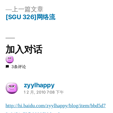
文
篇
上
上一篇文章
章
文
一
[SGU 326]网络流
章：
导
篇
文
航
章：
加入对话
3条评论
zyylhappy
说：
1 2 月, 2010 7:08 下午
http://hi.baidu.com/zyylhappy/blog/item/bbd5d7