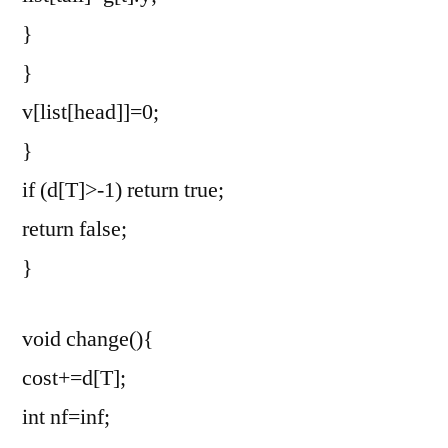
}
}
v[list[head]]=0;
}
if (d[T]>-1) return true;
return false;
}
void change(){
cost+=d[T];
int nf=inf;