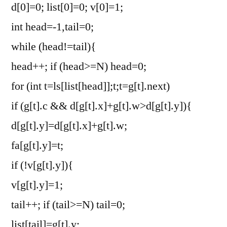
d[0]=0; list[0]=0; v[0]=1;
int head=-1,tail=0;
while (head!=tail){
head++; if (head>=N) head=0;
for (int t=ls[list[head]];t;t=g[t].next)
if (g[t].c && d[g[t].x]+g[t].w>d[g[t].y]){
d[g[t].y]=d[g[t].x]+g[t].w;
fa[g[t].y]=t;
if (!v[g[t].y]){
v[g[t].y]=1;
tail++; if (tail>=N) tail=0;
list[tail]=g[t].y;