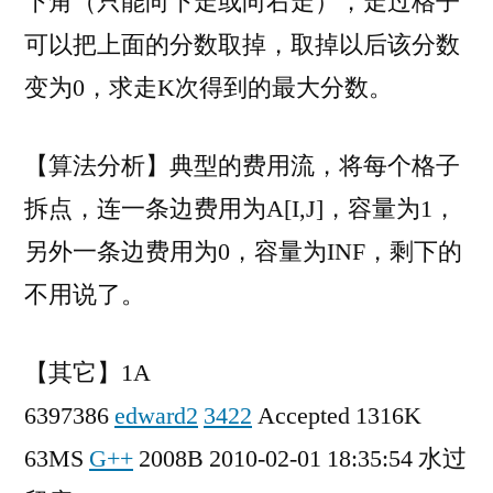
下角（只能向下走或向右走），走过格子
数、
可以把上面的分数取掉，取掉以后该分数
费
用
变为0，求走K次得到的最大分数。
流
【算法分析】典型的费用流，将每个格子
拆点，连一条边费用为A[I,J]，容量为1，
另外一条边费用为0，容量为INF，剩下的
不用说了。
【其它】1A
6397386
edward2
3422
Accepted 1316K
63MS
G++
2008B 2010-02-01 18:35:54 水过