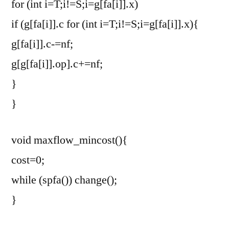
for (int i=T;i!=S;i=g[fa[i]].x)
if (g[fa[i]].c
for (int i=T;i!=S;i=g[fa[i]].x){
g[fa[i]].c-=nf;
g[g[fa[i]].op].c+=nf;
}
}
void maxflow_mincost(){
cost=0;
while (spfa()) change();
}