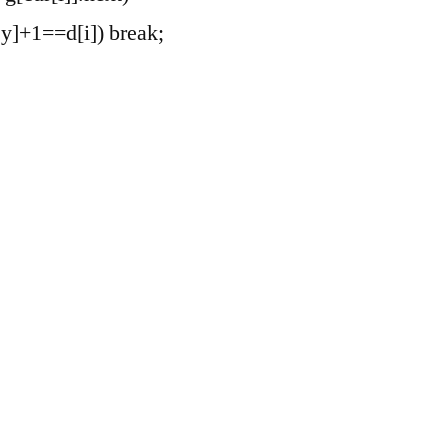
].y]+1==d[i]) break;