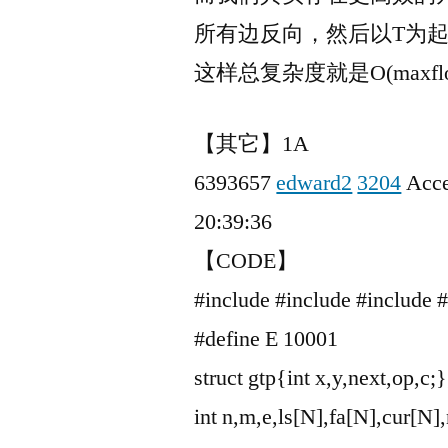
所有边反向，然后以T为起点
这样总复杂度就是O(maxflo
【其它】1A
6393657
edward2
3204
Acce
20:39:36
【CODE】
#include
#include
#include
#
#define E 10001
struct gtp{int x,y,next,op,c;
int n,m,e,ls[N],fa[N],cur[N