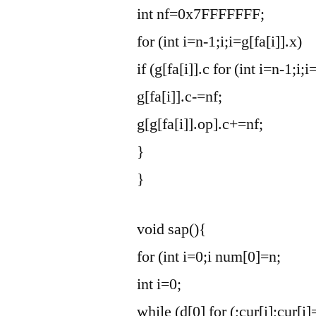
int nf=0x7FFFFFFF;
for (int i=n-1;i;i=g[fa[i]].x)
if (g[fa[i]].c
for (int i=n-1;i;i
g[fa[i]].c-=nf;
g[g[fa[i]].op].c+=nf;
}
}
void sap(){
for (int i=0;i
num[0]=n;
int i=0;
while (d[0]
for (;cur[i];cur[i]