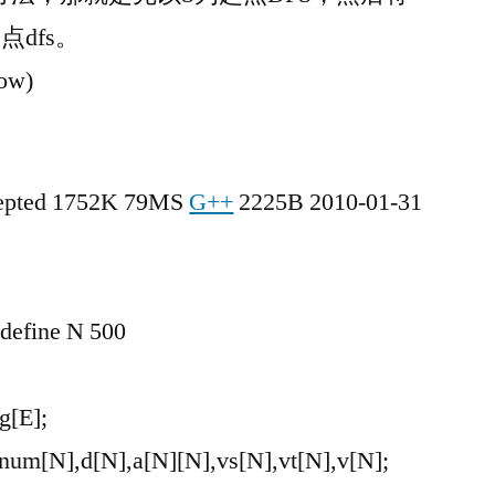
dfs。
w)
pted 1752K 79MS
G++
2225B 2010-01-31
define N 500
}g[E];
],num[N],d[N],a[N][N],vs[N],vt[N],v[N];