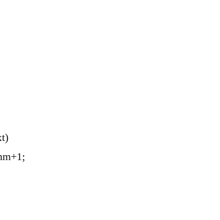
xt)
mm+1;