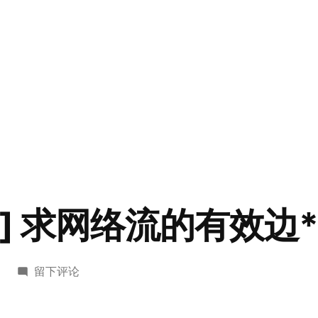
04] 求网络流的有效边*
于
留下评论
[POJ
3204]