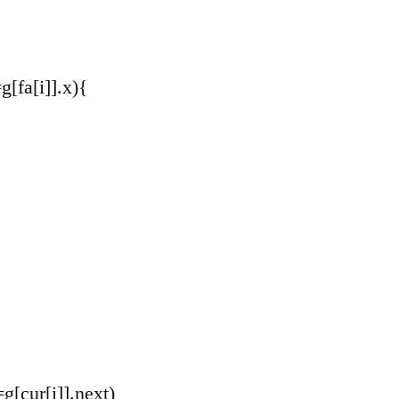
=g[fa[i]].x){
=g[cur[i]].next)