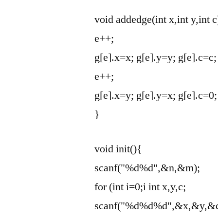
void addedge(int x,int y,int c
e++;
g[e].x=x; g[e].y=y; g[e].c=c;
e++;
g[e].x=y; g[e].y=x; g[e].c=0;
}
void init(){
scanf("%d%d",&n,&m);
for (int i=0;i
int x,y,c;
scanf("%d%d%d",&x,&y,&c