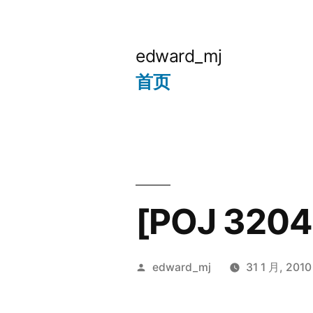
跳
至
edward_mj
内
首页
容
[POJ 32
发
edward_mj
31 1 月, 2010
布
者：