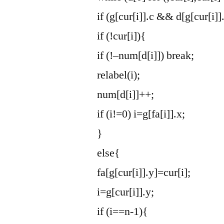
if (g[cur[i]].c && d[g[cur[i]
if (!cur[i]){
if (!–num[d[i]]) break;
relabel(i);
num[d[i]]++;
if (i!=0) i=g[fa[i]].x;
}
else{
fa[g[cur[i]].y]=cur[i];
i=g[cur[i]].y;
if (i==n-1){