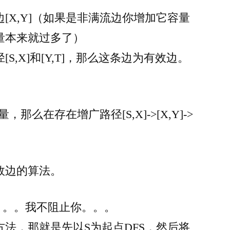
[X,Y]（如果是非满流边你增加它容量
量本来就过多了）
S,X]和[Y,T]，那么这条边为有效边。
，那么在存在增广路径[S,X]->[X,Y]->
效边的算法。
话。。。我不阻止你。。。
法，那就是先以S为起点DFS，然后将