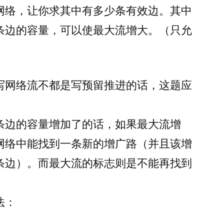
网络，让你求其中有多少条有效边。其中
求
网
条边的容量，可以使最大流增大。（只允
络
流
的
有
写网络流不都是写预留推进的话，这题应
效
边
**
条边的容量增加了的话，如果最大流增
网络中能找到一条新的增广路（并且该增
条边）。而最大流的标志则是不能再找到
法：