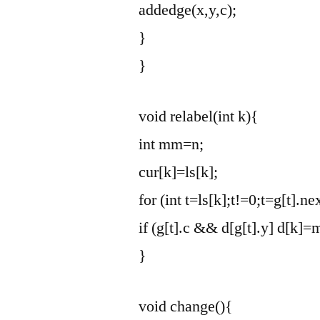
addedge(x,y,c);
}
}
void relabel(int k){
int mm=n;
cur[k]=ls[k];
for (int t=ls[k];t!=0;t=g[t].ne
if (g[t].c && d[g[t].y]
d[k]=
}
void change(){