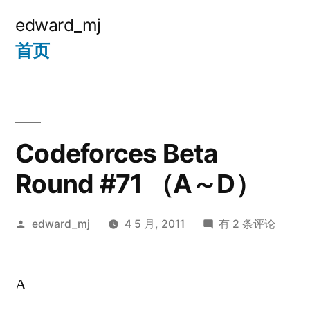
跳
edward_mj
至
首页
内
容
Codeforces Beta
Round #71 （A～D）
发
Codeforces
edward_mj
4 5 月, 2011
有 2 条评论
布
Beta
者：
Round
A
#71
（A