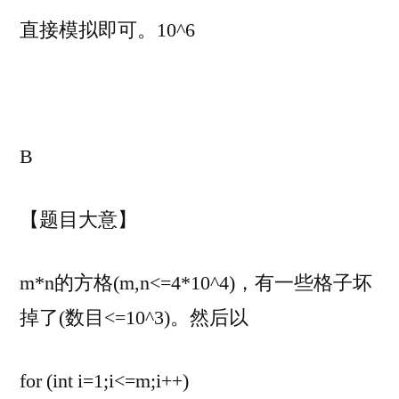
～
直接模拟即可。10^6
D）
B
【题目大意】
m*n的方格(m,n<=4*10^4)，有一些格子坏
掉了(数目<=10^3)。然后以
for (int i=1;i<=m;i++)