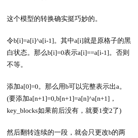
这个模型的转换确实挺巧妙的。
令b[i]=a[i]^a[i-1]。其中a[i]就是原格子的黑
白状态。那么b[i]=0表示a[i]==a[i-1]。否则
不等。
添加a[0]=0。那么用b可以完整表示出a。
(要添加a[n+1]=0,b[n+1]=a[n]^a[n+1]，
key_blocks如果前后没有，就要1变2了)
然后翻转连续的一段，就会只更改b的两