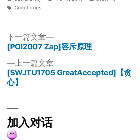
布
标
布
Codeforces
者：
签：
于
下
下一篇文章
一
[POI2007 Zap]容斥原理
文
篇
上
上一篇文章
章
文
一
[SWJTU1705 GreatAccepted]【贪
章：
导
篇
心】
文
航
章：
加入对话