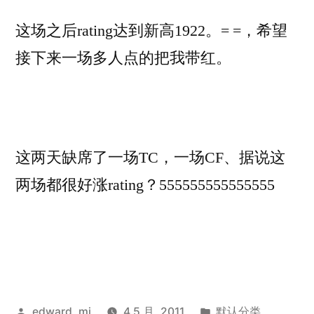
这场之后rating达到新高1922。= =，希望
接下来一场多人点的把我带红。
这两天缺席了一场TC，一场CF、据说这
两场都很好涨rating？555555555555555
发
发
edward_mj
4 5 月, 2011
默认分类