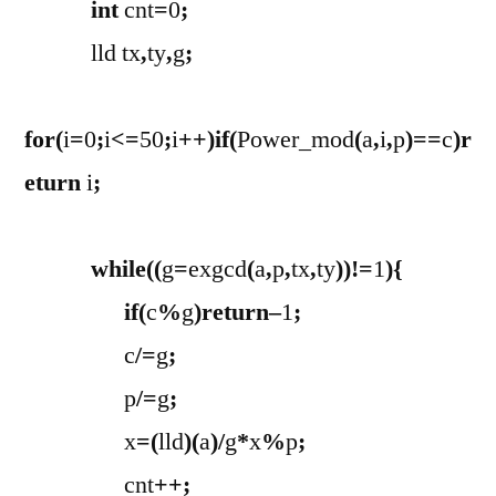
int
cnt
=
0
;
lld tx
,
ty
,
g
;
for
(
i
=
0
;
i
<=
50
;
i
++)
if
(
Power_mod
(
a
,
i
,
p
)==
c
)
r
eturn
i
;
while
((
g
=
exgcd
(
a
,
p
,
tx
,
ty
))!=
1
){
if
(
c
%
g
)
return
–
1
;
c
/=
g
;
p
/=
g
;
x
=(
lld
)(
a
)/
g
*
x
%
p
;
cnt
++;