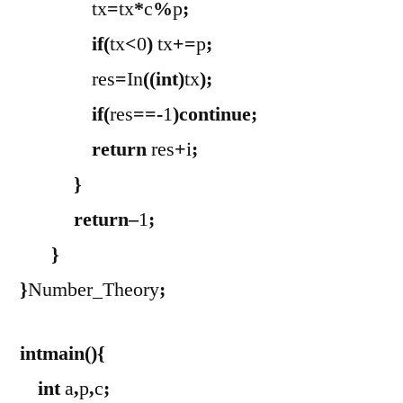
tx
=
tx
*
c
%
p
;
if
(
tx
<
0
)
tx
+=
p
;
res
=
In
((
int
)
tx
);
if
(
res
==-
1
)
continue
;
return
res
+
i
;
}
return
–
1
;
}
}
Number_Theory
;
int
main
(){
int
a
,
p
,
c
;