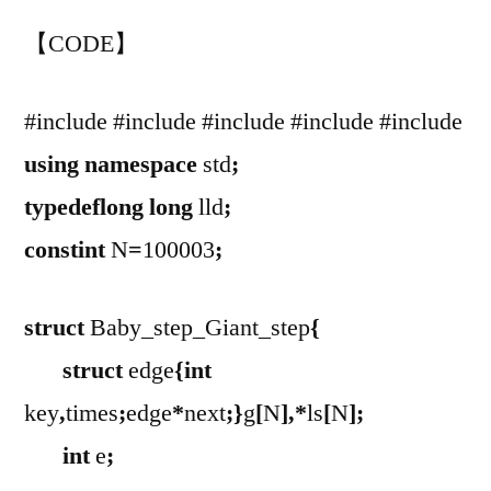
【CODE】
#include
#include
#include
#include
#include
using namespace
std
;
typedef
long long
lld
;
const
int
N
=
100003
;
struct
Baby_step_Giant_step
{
struct
edge
{
int
key
,
times
;
edge
*
next
;}
g
[
N
],*
ls
[
N
];
int
e
;