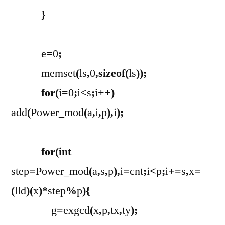
}
e
=
0
;
memset
(
ls
,
0
,
sizeof
(
ls
));
for
(
i
=
0
;
i
<
s
;
i
++)
add
(
Power_mod
(
a
,
i
,
p
),
i
);
for
(
int
step
=
Power_mod
(
a
,
s
,
p
),
i
=
cnt
;
i
<
p
;
i
+=
s
,
x
=
(
lld
)(
x
)*
step
%
p
){
g
=
exgcd
(
x
,
p
,
tx
,
ty
);