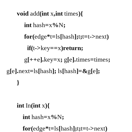
void
add
(
int
x
,
int
times
){
int
hash
=
x
%
N
;
for
(
edge
*
t
=
ls
[
hash
];
t
;
t
=
t
->
next
)
if
(
t
->
key
==
x
)
return
;
g
[++
e
].
key
=
x
;
g
[
e
].
times
=
times
;
g
[
e
].
next
=
ls
[
hash
];
ls
[
hash
]=&
g
[
e
];
}
int
In
(
int
x
){
int
hash
=
x
%
N
;
for
(
edge
*
t
=
ls
[
hash
];
t
;
t
=
t
->
next
)