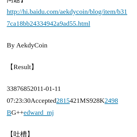
http://hi.baidu.com/aekdycoin/blog/item/b31
7ca18bb24334942a9ad55.html
By AekdyCoin
【Result】
33876852011-01-11
07:23:30Accepted
2815
421MS928K
2498
B
G++
edward_mj
【吐槽】