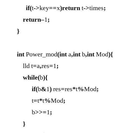
if
(
t
->
key
==
x
)
return
t
->
times
;
return
–
1
;
}
int
Power_mod
(
int
a
,
int
b
,
int
Mod
){
lld t
=
a
,
res
=
1
;
while
(
b
){
if
(
b
&
1
)
res
=
res
*
t
%
Mod
;
t
=
t
*
t
%
Mod
;
b
>>=
1
;
}