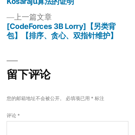
一
Kosaraju算法的证明
文
篇
上
上一篇文章
章
文
一
[CodeForces 3B Lorry]【另类背
章：
导
篇
包】【排序、贪心、双指针维护】
文
航
章：
留下评论
您的邮箱地址不会被公开。
必填项已用
*
标注
评论
*