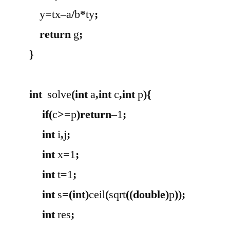
y
=
tx
–
a
/
b
*
ty
;
return
g
;
}
int
solve
(
int
a
,
int
c
,
int
p
){
if
(
c
>=
p
)
return
–
1
;
int
i
,
j
;
int
x
=
1
;
int
t
=
1
;
int
s
=(
int
)
ceil
(
sqrt
((
double
)
p
));
int
res
;