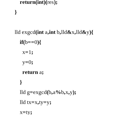
return
(
int
)(
res
);
}
lld exgcd
(
int
a
,
int
b
,
lld
&
x
,
lld
&
y
){
if
(
b
==
0
){
x
=
1
;
y
=
0
;
return
a
;
}
lld g
=
exgcd
(
b
,
a
%
b
,
x
,
y
);
lld tx
=
x
,
ty
=
y
;
x
=
ty
;