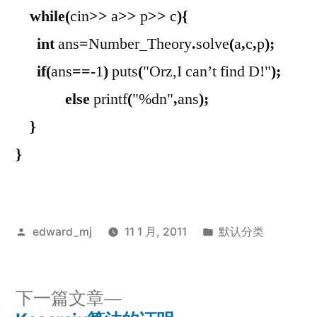
while
(
cin
>>
a
>>
p
>>
c
){
int
ans
=
Number_Theory
.
solve
(
a
,
c
,
p
);
if
(
ans
==-
1
)
puts
(
"Orz,I can’t find D!"
);
else
printf
(
"%dn"
,
ans
);
}
}
发
发
edward_mj
11 1 月, 2011
默认分类
布
布
者：
于
下
下一篇文章