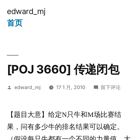
跳
edward_mj
至
首页
内
容
[POJ 3660] 传递闭包
发
于
edward_mj
17 1 月, 2010
留下评论
布
[POJ
者：
3660]
【题目大意】给定N只牛和M场比赛结
传
递
果，问有多少牛的排名结果可以确定。
闭
（假设每只牛都有一个不同的力量值，大
包