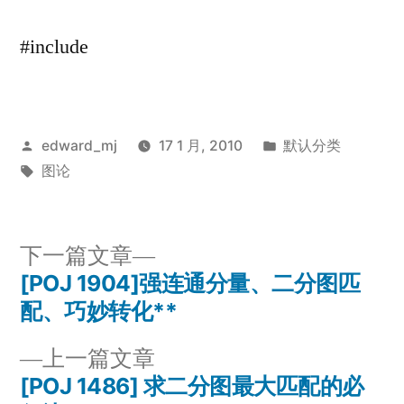
#include
发
发
edward_mj
17 1 月, 2010
默认分类
布
标
布
图论
者：
签：
于
下
下一篇文章
一
[POJ 1904]强连通分量、二分图匹
文
篇
配、巧妙转化**
章
文
上
上一篇文章
章：
导
一
[POJ 1486] 求二分图最大匹配的必