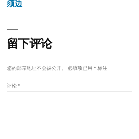
篇
须边
航
文
章：
留下评论
您的邮箱地址不会被公开。
必填项已用
*
标注
评论
*