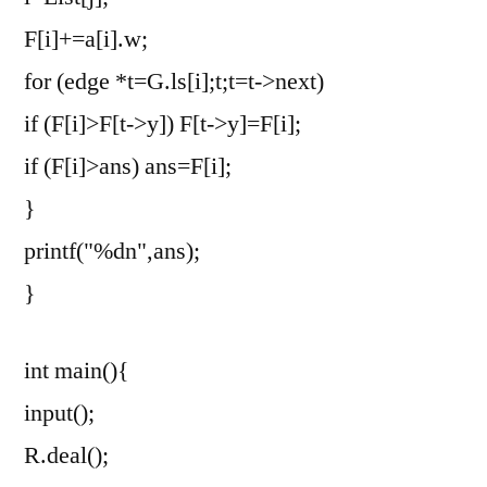
F[i]+=a[i].w;
for (edge *t=G.ls[i];t;t=t->next)
if (F[i]>F[t->y]) F[t->y]=F[i];
if (F[i]>ans) ans=F[i];
}
printf("%dn",ans);
}
int main(){
input();
R.deal();