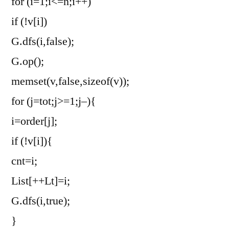
for (i=1;i<=n;i++)
if (!v[i])
G.dfs(i,false);
G.op();
memset(v,false,sizeof(v));
for (j=tot;j>=1;j–){
i=order[j];
if (!v[i]){
cnt=i;
List[++Lt]=i;
G.dfs(i,true);
}