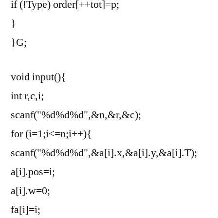
if (!Type) order[++tot]=p;
}
}G;
void input(){
int r,c,i;
scanf("%d%d%d",&n,&r,&c);
for (i=1;i<=n;i++){
scanf("%d%d%d",&a[i].x,&a[i].y,&a[i].T);
a[i].pos=i;
a[i].w=0;
fa[i]=i;