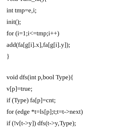
int tmp=e,i;
init();
for (i=1;i<=tmp;i++)
add(fa[g[i].x],fa[g[i].y]);
}
void dfs(int p,bool Type){
v[p]=true;
if (Type) fa[p]=cnt;
for (edge *t=ls[p];t;t=t->next)
if (!v[t->y]) dfs(t->y,Type);