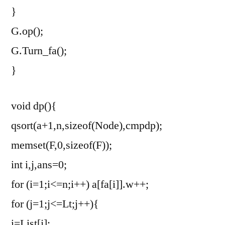
}
G.op();
G.Turn_fa();
}
void dp(){
qsort(a+1,n,sizeof(Node),cmpdp);
memset(F,0,sizeof(F));
int i,j,ans=0;
for (i=1;i<=n;i++) a[fa[i]].w++;
for (j=1;j<=Lt;j++){
i=List[j];