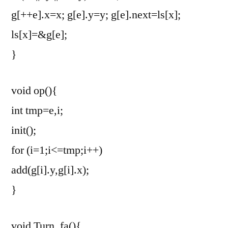
g[++e].x=x; g[e].y=y; g[e].next=ls[x];
ls[x]=&g[e];
}
void op(){
int tmp=e,i;
init();
for (i=1;i<=tmp;i++)
add(g[i].y,g[i].x);
}
void Turn_fa(){