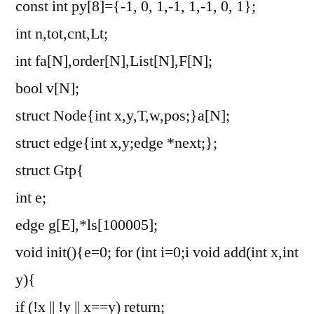
const int py[8]={-1, 0, 1,-1, 1,-1, 0, 1};
int n,tot,cnt,Lt;
int fa[N],order[N],List[N],F[N];
bool v[N];
struct Node{int x,y,T,w,pos;}a[N];
struct edge{int x,y;edge *next;};
struct Gtp{
int e;
edge g[E],*ls[100005];
void init(){e=0; for (int i=0;i
void add(int x,int
y){
if (!x || !y || x==y) return;