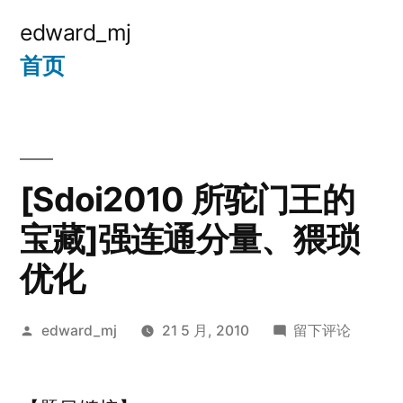
跳
edward_mj
至
首页
内
容
[Sdoi2010 所驼门王的
宝藏]强连通分量、猥琐
优化
发
于
edward_mj
21 5 月, 2010
留下评论
布
[Sdoi2010
者：
所