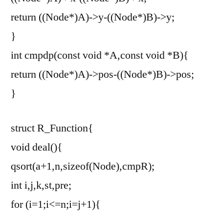
return ((Node*)A)->y-((Node*)B)->y;
}
int cmpdp(const void *A,const void *B){
return ((Node*)A)->pos-((Node*)B)->pos;
}
struct R_Function{
void deal(){
qsort(a+1,n,sizeof(Node),cmpR);
int i,j,k,st,pre;
for (i=1;i<=n;i=j+1){