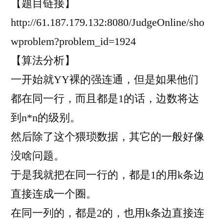
【题目链接】
驼
门
http://61.187.179.132:8080/JudgeOnline/sho
王
wproblem?problem_id=1924
的
宝
【算法分析】
藏]
一开始就YY裸的强连通，但是如果他们
强
都在同一行，而且都是1的话，边数将达
连
通
到n*n的级别。
分
然后除了这个猥琐数据，其它的一般好像
量、
猥
没啥问题。
琐
于是我就把在同一行的，都是1的用k条边
优
直接连成一个圈。
化
在同一列的，都是2的，也用k条边直接连