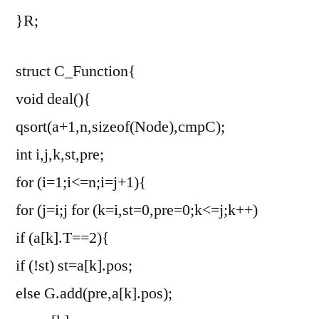
}R;
struct C_Function{
void deal(){
qsort(a+1,n,sizeof(Node),cmpC);
int i,j,k,st,pre;
for (i=1;i<=n;i=j+1){
for (j=i;j
for (k=i,st=0,pre=0;k<=j;k++)
if (a[k].T==2){
if (!st) st=a[k].pos;
else G.add(pre,a[k].pos);