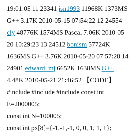
19:01:05 11 23341
jsn1993
11968K 1373MS
G++ 3.17K 2010-05-15 07:54:22 12 24554
cly
48776K 1574MS Pascal 7.06K 2010-05-
20 10:29:23 13 24512
bonism
57724K
1636MS G++ 3.76K 2010-05-20 07:57:28 14
24901
edward_mj
6652K 1638MS
G++
4.48K 2010-05-21 21:46:52 【CODE】
#include
#include
#include
const int
E=2000005;
const int N=100005;
const int px[8]={-1,-1,-1, 0, 0, 1, 1, 1};