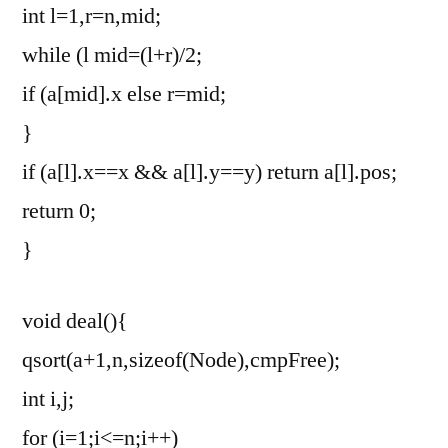
int l=1,r=n,mid;
while (l
mid=(l+r)/2;
if (a[mid].x
else r=mid;
}
if (a[l].x==x && a[l].y==y) return a[l].pos;
return 0;
}
void deal(){
qsort(a+1,n,sizeof(Node),cmpFree);
int i,j;
for (i=1;i<=n;i++)