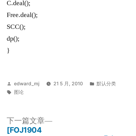
C.deal();
Free.deal();
SCC();
dp();
}
发
发
edward_mj
21 5 月, 2010
默认分类
布
标
布
图论
者：
签：
于
下
下一篇文章
一
[FOJ1904