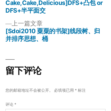
文
篇
Cake,Cake,Delicious]DFS+凸包 or
章
文
DFS+半平面交
章：
导
上
上一篇文章
一
[Sdoi2010 粟粟的书架]线段树、归
航
篇
并排序思想、桶
文
章：
留下评论
您的邮箱地址不会被公开。
必填项已用
*
标注
评论
*