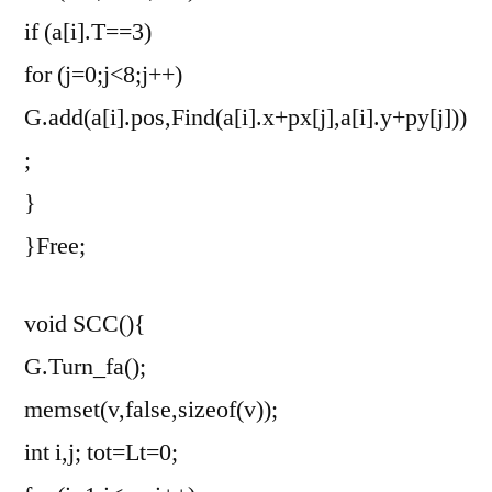
if (a[i].T==3)
for (j=0;j<8;j++)
G.add(a[i].pos,Find(a[i].x+px[j],a[i].y+py[j]))
;
}
}Free;
void SCC(){
G.Turn_fa();
memset(v,false,sizeof(v));
int i,j; tot=Lt=0;