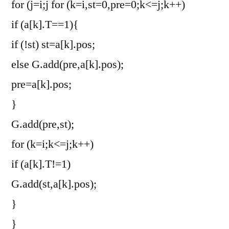
for (j=i;j
for (k=i,st=0,pre=0;k<=j;k++)
if (a[k].T==1){
if (!st) st=a[k].pos;
else G.add(pre,a[k].pos);
pre=a[k].pos;
}
G.add(pre,st);
for (k=i;k<=j;k++)
if (a[k].T!=1)
G.add(st,a[k].pos);
}
}