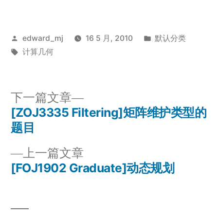
发
发
edward_mj
16 5 月, 2010
默认分类
布
标
布
计算几何
者：
签：
于
下
下一篇文章
一
[ZOJ3335 Filtering]矩阵维护类型的
文
篇
题目
章
文
上
上一篇文章
章：
导
一
[FOJ1902 Graduate]动态规划
篇
航
文
章：