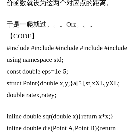
价函数就设为这两个对应点的距离。
于是一爬就过。。。Orz。。。
【CODE】
#include
#include
#include
#include
#include
using namespace std;
const double eps=1e-5;
struct Point{double x,y;}a[5],st,xXL,yXL;
double ratex,ratey;
inline double sqr(double x){return x*x;}
inline double dis(Point A,Point B){return