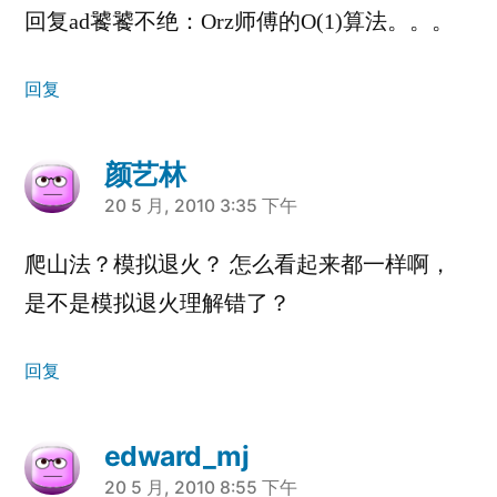
回复ad饕饕不绝：Orz师傅的O(1)算法。。。
回复
颜艺林
说：
20 5 月, 2010 3:35 下午
爬山法？模拟退火？ 怎么看起来都一样啊，
是不是模拟退火理解错了？
回复
edward_mj
说：
20 5 月, 2010 8:55 下午