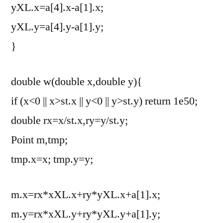
yXL.x=a[4].x-a[1].x;
yXL.y=a[4].y-a[1].y;
}
double w(double x,double y){
if (x<0 || x>st.x || y<0 || y>st.y) return 1e50;
double rx=x/st.x,ry=y/st.y;
Point m,tmp;
tmp.x=x; tmp.y=y;
m.x=rx*xXL.x+ry*yXL.x+a[1].x;
m.y=rx*xXL.y+ry*yXL.y+a[1].y;