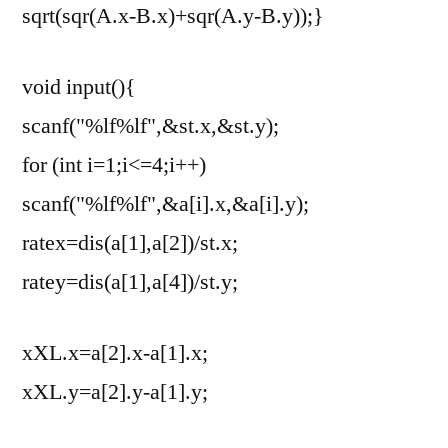
sqrt(sqr(A.x-B.x)+sqr(A.y-B.y));}
void input(){
scanf("%lf%lf",&st.x,&st.y);
for (int i=1;i<=4;i++)
scanf("%lf%lf",&a[i].x,&a[i].y);
ratex=dis(a[1],a[2])/st.x;
ratey=dis(a[1],a[4])/st.y;
xXL.x=a[2].x-a[1].x;
xXL.y=a[2].y-a[1].y;