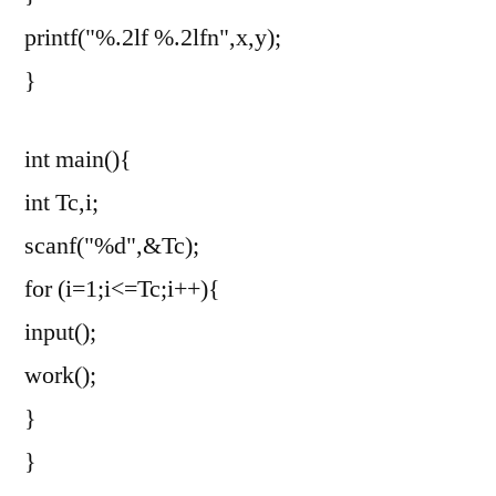
printf("%.2lf %.2lfn",x,y);
}
int main(){
int Tc,i;
scanf("%d",&Tc);
for (i=1;i<=Tc;i++){
input();
work();
}
}