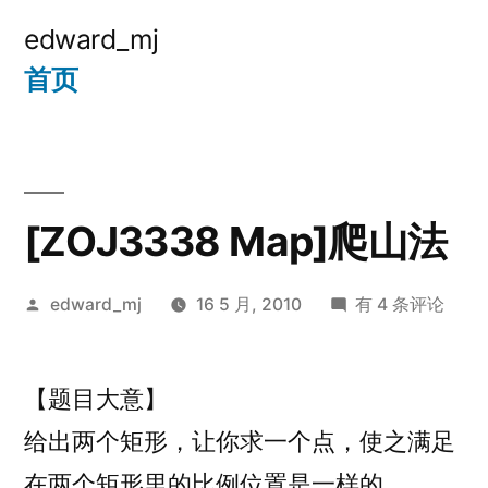
跳
edward_mj
至
首页
内
容
[ZOJ3338 Map]爬山法
发
[ZOJ3338
edward_mj
16 5 月, 2010
有 4 条评论
布
Map]
者：
爬
【题目大意】
山
法
给出两个矩形，让你求一个点，使之满足
在两个矩形里的比例位置是一样的。