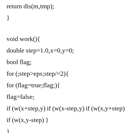
return dis(m,tmp);
}
void work(){
double step=1.0,x=0,y=0;
bool flag;
for (;step>eps;step/=2){
for (flag=true;flag;){
flag=false;
if (w(x+step,y)
if (w(x-step,y)
if (w(x,y+step)
if (w(x,y-step)
}
}