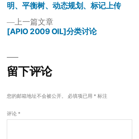
文
篇
明、平衡树、动态规划、标记上传
章
文
上
上一篇文章
章：
导
一
[APIO 2009 OIL]分类讨论
篇
航
文
章：
留下评论
您的邮箱地址不会被公开。
必填项已用
*
标注
评论
*