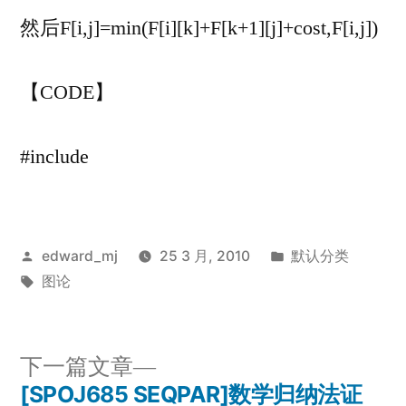
然后F[i,j]=min(F[i][k]+F[k+1][j]+cost,F[i,j])
【CODE】
#include
发
发
edward_mj
25 3 月, 2010
默认分类
布
标
布
图论
者：
签：
于
下
下一篇文章
一
[SPOJ685 SEQPAR]数学归纳法证