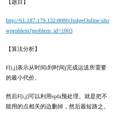
【题目】
流
运
输
http://61.187.179.132:8080/JudgeOnline/sho
trans]SPFA、
wproblem?problem_id=1003
动
态
规
【算法分析】
划、
暴
F[i,j]表示从时间i到时间j完成运送所需要
力
枚
的最小代价。
举
然后F[i,j]可以利用spfa预处理。就是把不
能用的点相关的边删掉，然后最短路之。