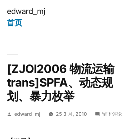
跳
edward_mj
至
首页
内
容
[ZJOI2006 物流运输
trans]SPFA、动态规
划、暴力枚举
发
于
edward_mj
25 3 月, 2010
留下评论
布
[ZJOI2006
者：
物