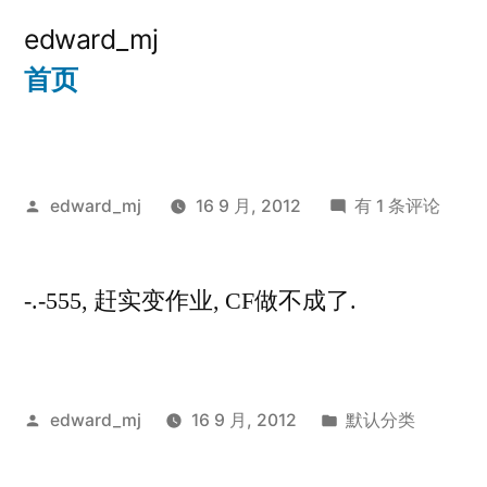
跳
edward_mj
至
首页
内
容
发
edward_mj
16 9 月, 2012
有 1 条评论
布
者：
-.-555, 赶实变作业, CF做不成了.
发
发
edward_mj
16 9 月, 2012
默认分类
布
布
者：
于