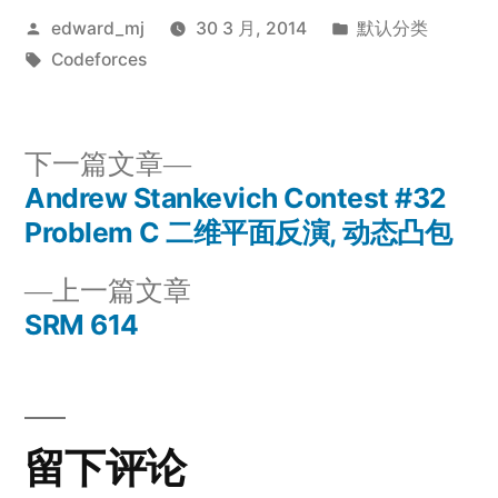
发
发
edward_mj
30 3 月, 2014
默认分类
布
标
布
Codeforces
者：
签：
于
下
下一篇文章
一
Andrew Stankevich Contest #32
文
篇
Problem C 二维平面反演, 动态凸包
章
文
上
上一篇文章
章：
导
一
SRM 614
篇
航
文
章：
留下评论