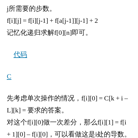
j所需要的步数。
f[i][j] = f[i][j-1] + f[a[j-1]][j-1] + 2
记忆化递归求解f[0][n]即可。
代码
C
先考虑单次操作的情况，f[i][0] = C[k + i –
L][k] = 要求的答案。
对这个f[i][0]做一次差分，那么f[i][1] = f[i
+ 1][0] – f[i][0]，可以看做这是i处的导数。