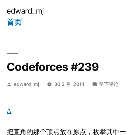
跳
edward_mj
至
首页
内
容
Codeforces #239
发
于
edward_mj
30 3 月, 2014
留下评论
布
Codeforces
者：
#239
A
把直角的那个顶点放在原点，枚举其中一