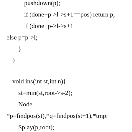
pushdown(p);
if (done+p->l->s+1==pos) return p;
if (done+p->l->s+1
else p=p->l;
}
}
void ins(int st,int n){
st=min(st,root->s-2);
Node
*p=findpos(st),*q=findpos(st+1),*tmp;
Splay(p,root);