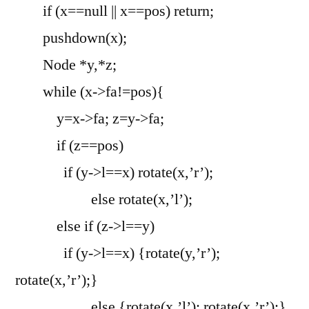
if (x==null || x==pos) return;
pushdown(x);
Node *y,*z;
while (x->fa!=pos){
y=x->fa; z=y->fa;
if (z==pos)
if (y->l==x) rotate(x,’r’);
else rotate(x,’l’);
else if (z->l==y)
if (y->l==x) {rotate(y,’r’);
rotate(x,’r’);}
else {rotate(x,’l’); rotate(x,’r’);}