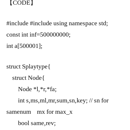
【CODE】
#include
#include
using namespace std;
const int inf=500000000;
int a[500001];
struct Splaytype{
struct Node{
Node *l,*r,*fa;
int s,ms,ml,mr,sum,sn,key; // sn for
samenum mx for max_x
bool same,rev;