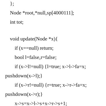
};
Node *root,*null,sp[4000111];
int tot;
void update(Node *x){
if (x==null) return;
bool l=false,r=false;
if (x->l!=null) {l=true; x->l->fa=x;
pushdown(x->l);}
if (x->r!=null) {r=true; x->r->fa=x;
pushdown(x->r);}
x->s=x->l->s+x->r->s+1;