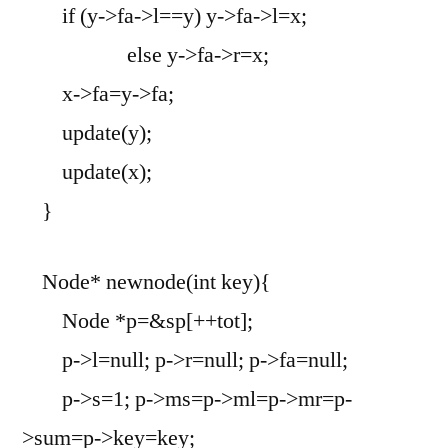
if (y->fa->l==y) y->fa->l=x;
else y->fa->r=x;
x->fa=y->fa;
update(y);
update(x);
}
Node* newnode(int key){
Node *p=&sp[++tot];
p->l=null; p->r=null; p->fa=null;
p->s=1; p->ms=p->ml=p->mr=p-
>sum=p->key=key;