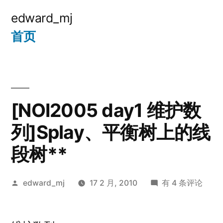
跳
edward_mj
至
首页
内
容
[NOI2005 day1 维护数
列]Splay、平衡树上的线
段树**
发
[NOI2005
edward_mj
17 2 月, 2010
有 4 条评论
布
day1
者：
维