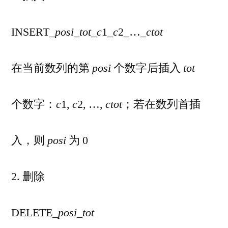
INSERT_
posi
_
tot
_
c
1_
c
2_…_
c
tot
在当前数列的第
posi
个数字后插入
tot
个数字：
c
1,
c
2, …,
c
tot
；若在数列首插
入，则
posi
为 0
2. 删除
DELETE_
posi
_
tot