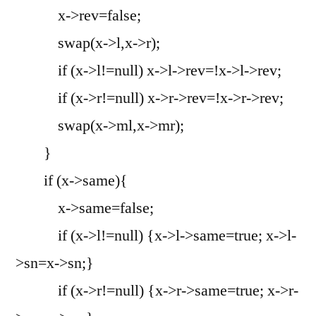
x->rev=false;
swap(x->l,x->r);
if (x->l!=null) x->l->rev=!x->l->rev;
if (x->r!=null) x->r->rev=!x->r->rev;
swap(x->ml,x->mr);
}
if (x->same){
x->same=false;
if (x->l!=null) {x->l->same=true; x->l-
>sn=x->sn;}
if (x->r!=null) {x->r->same=true; x->r-