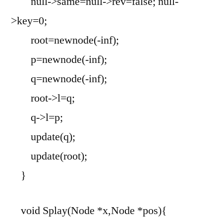
null->same=null->rev=false; null-
>key=0;
root=newnode(-inf);
p=newnode(-inf);
q=newnode(-inf);
root->l=q;
q->l=p;
update(q);
update(root);
}
void Splay(Node *x,Node *pos){