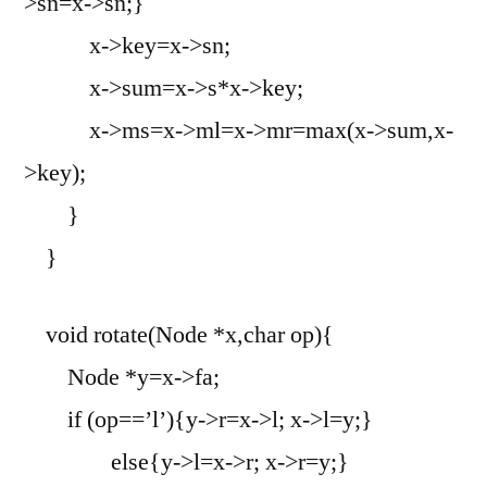
>sn=x->sn;}
x->key=x->sn;
x->sum=x->s*x->key;
x->ms=x->ml=x->mr=max(x->sum,x-
>key);
}
}
void rotate(Node *x,char op){
Node *y=x->fa;
if (op==’l’){y->r=x->l; x->l=y;}
else{y->l=x->r; x->r=y;}