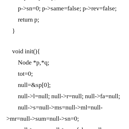
p->sn=0; p->same=false; p->rev=false;
return p;
}
void init(){
Node *p,*q;
tot=0;
null=&sp[0];
null->l=null; null->r=null; null->fa=null;
null->s=null->ms=null->ml=null-
>mr=null->sum=null->sn=0;