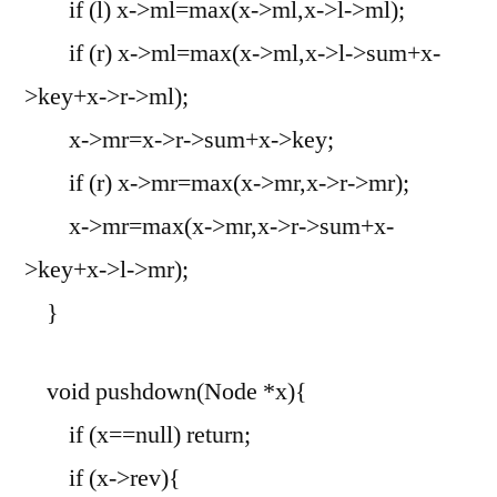
if (l) x->ml=max(x->ml,x->l->ml);
if (r) x->ml=max(x->ml,x->l->sum+x-
>key+x->r->ml);
x->mr=x->r->sum+x->key;
if (r) x->mr=max(x->mr,x->r->mr);
x->mr=max(x->mr,x->r->sum+x-
>key+x->l->mr);
}
void pushdown(Node *x){
if (x==null) return;
if (x->rev){