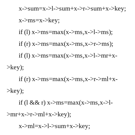
x->sum=x->l->sum+x->r->sum+x->key;
x->ms=x->key;
if (l) x->ms=max(x->ms,x->l->ms);
if (r) x->ms=max(x->ms,x->r->ms);
if (l) x->ms=max(x->ms,x->l->mr+x-
>key);
if (r) x->ms=max(x->ms,x->r->ml+x-
>key);
if (l && r) x->ms=max(x->ms,x->l-
>mr+x->r->ml+x->key);
x->ml=x->l->sum+x->key;