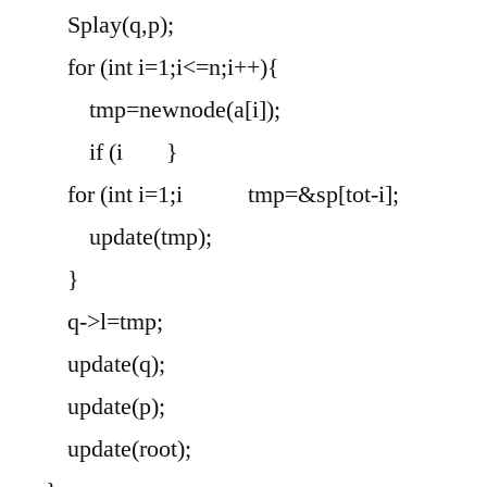
Splay(q,p);
for (int i=1;i<=n;i++){
tmp=newnode(a[i]);
if (i
}
for (int i=1;i
tmp=&sp[tot-i];
update(tmp);
}
q->l=tmp;
update(q);
update(p);
update(root);