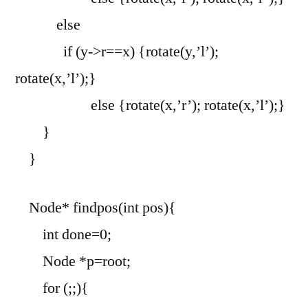
else
if (y->r==x) {rotate(y,’l’);
rotate(x,’l’);}
else {rotate(x,’r’); rotate(x,’l’);}
}
}
Node* findpos(int pos){
int done=0;
Node *p=root;
for (;;){