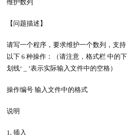
维护数列
护
数
列]Splay、
【问题描述】
平
衡
树
请写一个程序，要求维护一个数列，支持
上
以下 6 种操作：（请注意，格式栏 中的下
的
划线‘ _ ’表示实际输入文件中的空格）
线
段
树
操作编号 输入文件中的格式
**
说明
1. 插入